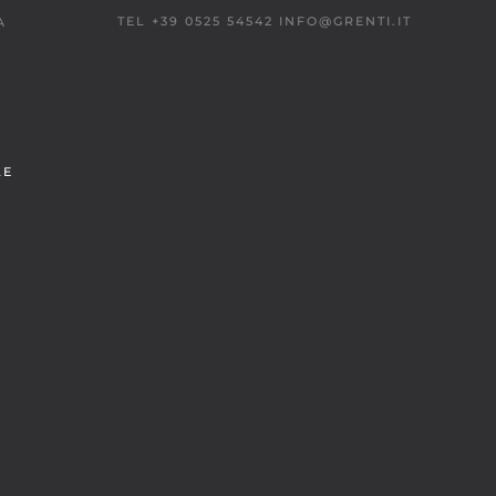
TEL +39 0525 54542
INFO@GRENTI.IT
A
LE
À