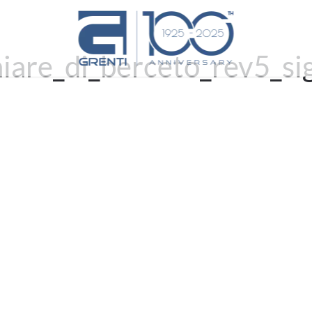
iare_di_berceto_rev5_si