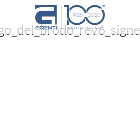
go_del_brodo_rev6_sign