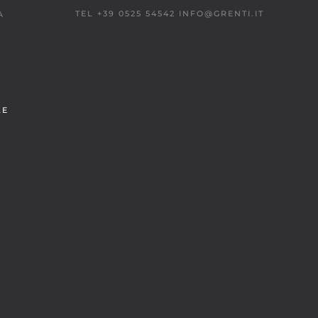
TEL +39 0525 54542
INFO@GRENTI.IT
A
LE
À