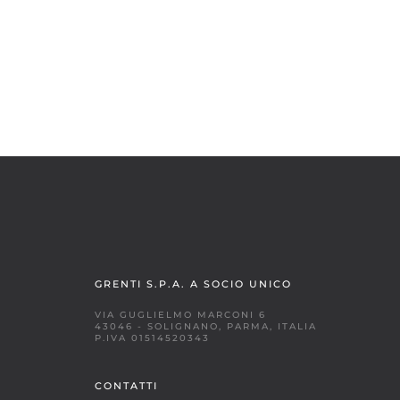
GRENTI S.P.A. A SOCIO UNICO
VIA GUGLIELMO MARCONI 6
43046 - SOLIGNANO, PARMA, ITALIA
P.IVA 01514520343
CONTATTI