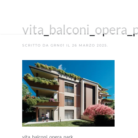
vita_balconi_opera_
SCRITTO DA
GRN01
IL
26 MARZO 2025
.
vita_balconi_opera_park