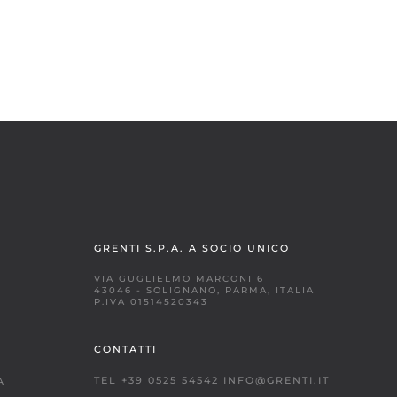
GRENTI S.P.A. A SOCIO UNICO
VIA GUGLIELMO MARCONI 6
43046 - SOLIGNANO, PARMA, ITALIA
P.IVA 01514520343
CONTATTI
TEL +39 0525 54542
INFO@GRENTI.IT
A