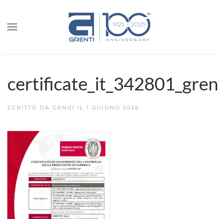
certificate_it_342801_gre
SCRITTO DA
GRN01
IL
1 GIUGNO 2026
.