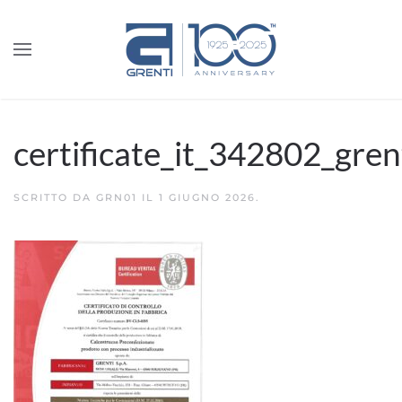
certificate_it_342802_gren
SCRITTO DA
GRN01
IL
1 GIUGNO 2026
.