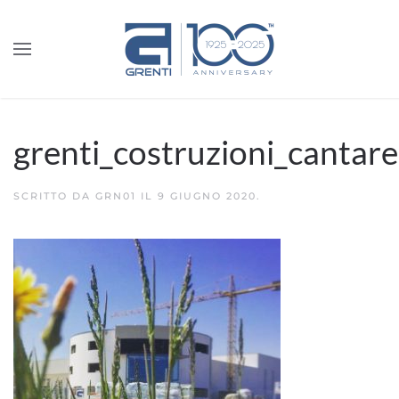
grenti_costruzioni_cantarel
SCRITTO DA
GRN01
IL
9 GIUGNO 2020
.