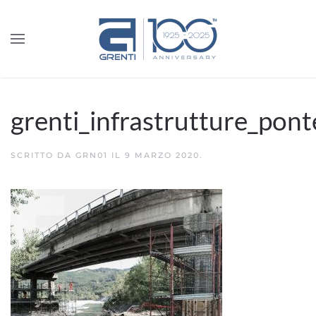
grenti_infrastrutture_pont
SCRITTO DA
GRN01
IL
9 MARZO 2020
.