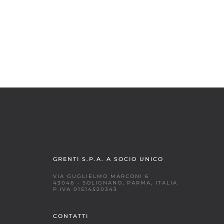
GRENTI S.P.A. A SOCIO UNICO
VIA GUGLIELMO MARCONI 6
43046 - SOLIGNANO, PARMA, ITALIA
P.IVA 01514520343
CONTATTI