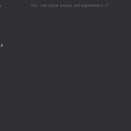
TEL +39 0525 54542
INFO@GRENTI.IT
A
LE
À