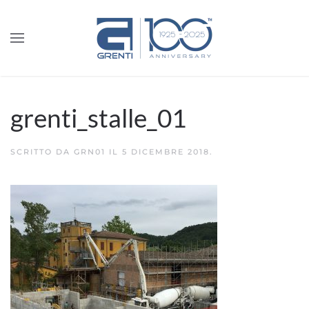
grenti_stalle_01
SCRITTO DA
GRN01
IL
5 DICEMBRE 2018
.