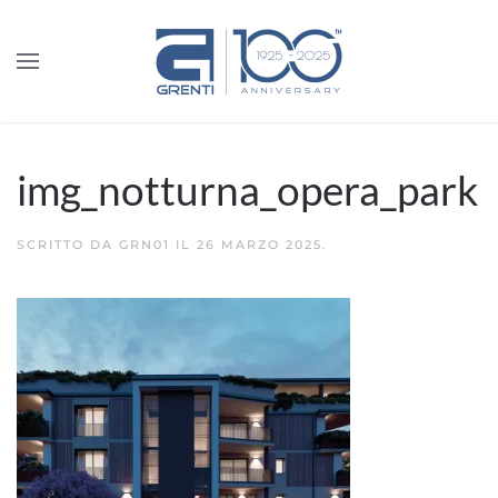
img_notturna_opera_park
SCRITTO DA
GRN01
IL
26 MARZO 2025
.