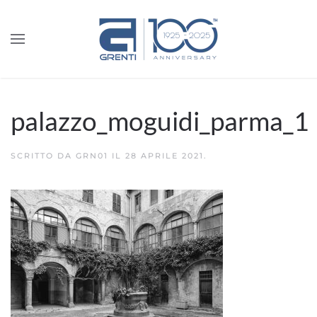
palazzo_moguidi_parma_1
SCRITTO DA
GRN01
IL
28 APRILE 2021
.